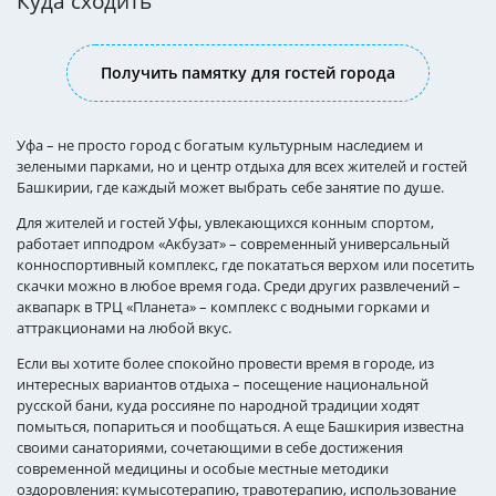
Куда сходить
Получить памятку для гостей города
Уфа – не просто город с богатым культурным наследием и
зелеными парками, но и центр отдыха для всех жителей и гостей
Башкирии, где каждый может выбрать себе занятие по душе.
Для жителей и гостей Уфы, увлекающихся конным спортом,
работает ипподром «Акбузат» – современный универсальный
конноспортивный комплекс, где покататься верхом или посетить
скачки можно в любое время года. Среди других развлечений –
аквапарк в ТРЦ «Планета» – комплекс с водными горками и
аттракционами на любой вкус.
Если вы хотите более спокойно провести время в городе, из
интересных вариантов отдыха – посещение национальной
русской бани, куда россияне по народной традиции ходят
помыться, попариться и пообщаться. А еще Башкирия известна
своими санаториями, сочетающими в себе достижения
современной медицины и особые местные методики
оздоровления: кумысотерапию, травотерапию, использование